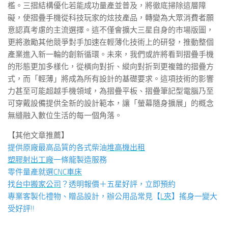
檻。三摺結構優化若能成功量產並普及，將徹底掃除這層障
礙，使摺疊手機從科技玩家的炫技產品，轉變為大眾消費者願
意認真考慮的主流選擇。這不僅會擴大三星自身的市場版圖，
更將激勵其他競爭對手加速在輕薄化技術上的研發，推動整個
產業進入新一輪的創新循環。未來，我們或許將看到摺疊手機
的形態更加多樣化，從橫向對折、縱向對折到更複雜的摺疊方
式，而「輕薄」將成為所有設計的基礎要求。這項技術的影響
力甚至可能超越手機領域，為摺疊平板、摺疊筆記型電腦乃至
可穿戴設備提供全新的設計範本，讓「螢幕隨身擴展」的概念
無縫融入數位生活的每一個角落。
【其他文章推薦】
提供原廠最高品質的各式柴油
堆高機
出租
塑膠射出工廠
一條龍製造服務
零件量產就選
CNC車床
找
台中搬家公司
？透明報價＋五星好評，立即預約
專業客製化禮物、贈品設計，辦公用品常見【
L夾
】搖身一變大
受好評!!