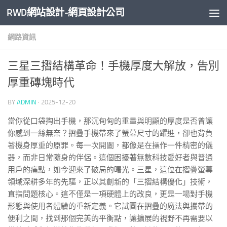
RWD網站設計-網頁設計公司
Skip to content
網路資訊
三星三摺結構革命！手機厚度大解放，告別
厚重磚塊時代
BY
ADMIN
·
2025-12-20
當你從口袋掏出手機，那沉甸甸的重量與明顯的厚度是否曾讓
你感到一絲無奈？摺疊手機帶來了螢幕尺寸的躍進，卻也背負
著機身厚重的原罪。每一次開闔，都像是在操作一件精密的儀
器，而非日常隨身的伴侶。這個困擾著無數科技愛好者與普通
用戶的痛點，如今迎來了破局的曙光。三星，這位在摺疊螢幕
領域深耕多年的先驅，正以其創新的「三摺結構優化」技術，
直指問題核心。這不僅是一項硬體上的改良，更是一場對手機
形態與使用者體驗的重新定義。它試圖在摺疊的魔法與攜帶的
便利之間，找到那個完美的平衡點，讓擴展的視野不再需要以