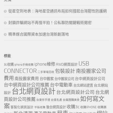
從星空到地表：海地星空通訊布局如何撐起台灣韌性防護網
封鎖詐騙網站不再慢半拍！公私聯防關鍵戰術揭密
精準媒合國際資本加速台灣新創落地
標籤
USB
iphone維修
RWD網頁設計
3c收購
iphone手機收購
CONNECTOR
包裝設計
南投搬家公司
二手筆電回收
費用
南投搬家費用
台中網頁設計公司
台中搬家
台中搬家公司
台中網頁設計公司推薦
台中電動車
台北網站
台北網站建置
台北網頁設計
台北網頁設計公司
台北網
設計
如何寫文
頁設計公司推薦
台東伴手禮
台東名產
台東團購美食
案
收購3c
客製化網頁設計
後台網頁設計
收購IPHONE
收購蘋
平板收購