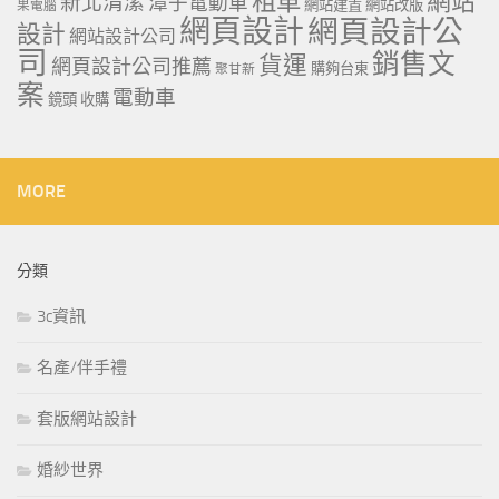
租車
網站
新北清潔
潭子電動車
網站建置
網站改版
果電腦
網頁設計
網頁設計公
設計
網站設計公司
司
銷售文
貨運
網頁設計公司推薦
購夠台東
聚甘新
案
電動車
鏡頭 收購
MORE
分類
3c資訊
名產/伴手禮
套版網站設計
婚紗世界