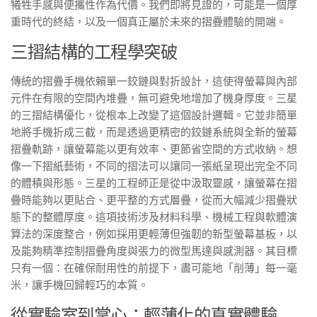
犧牲手感與便攜性作為代價。我們即將見證的，可能是一個厚
重時代的終結，以及一個真正屬於未來的摺疊體驗的開端。
三摺結構的工程學突破
傳統的摺疊手機依賴單一鉸鏈與對折設計，這使得螢幕與內部
元件在有限的空間內堆疊，無可避免地增加了機身厚度。三星
的三摺結構優化，從根本上改變了這個設計邏輯。它並非簡單
地將手機折成三截，而是透過更精密的鉸鏈系統與全新的螢幕
摺疊軌跡，讓螢幕能以更有效率、更節省空間的方式收納。想
像一下摺紙藝術，不同的摺法可以讓同一張紙呈現出完全不同
的體積與形態。三星的工程師正是從中汲取靈感，讓螢幕在摺
疊時能夠以更貼合、更平整的方式層疊，從而大幅減少摺疊狀
態下的整體厚度。這項技術涉及材料科學、機械工程與軟體演
算法的深度整合，例如採用更輕薄但強韌的新型螢幕基板，以
及能夠精準控制摺疊角度與張力的微型馬達與感測器。其目標
只有一個：在確保耐用性的前提下，盡可能地「削薄」每一毫
米，讓手機回歸輕巧的本質。
從實驗室到掌心：輕薄化的真實體驗