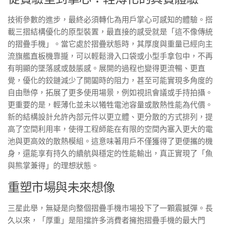
技術參數的進步，最終必須轉化為用戶掌心可感知的體驗。搭
載三摺結構優化的原型裝置，最直接的感受就是「這不像傳統
的摺疊手機」。當它處於摺疊狀態時，其厚度與重量已經向主
流旗艦直板機靠攏，可以輕鬆滑入口袋或小型手拿包中，不再
有明顯的墜落感或鼓脹感。展開的過程也變得更流暢、更直
覺，優化的鉸鏈減少了開闔時的阻力，甚至可能實現多角度的
自由懸停，拓展了更多使用場景，例如視訊會議或手持拍攝。
更重要的是，輕薄化並未以犧牲電池容量或散熱性能為代價。
新的結構設計允許內部元件以更立體、更分散的方式排列，提
高了空間利用率，使得工程師能在有限的空間內塞入更大的電
池與更高效的散熱模組。這意味著用戶不僅獲得了更便攜的機
身，還能享有持久的續航與穩定的性能輸出，真正實現了「魚
與熊掌兼得」的理想狀態。
重塑市場與未來想像
三星此舉，無疑是向整個摺疊手機市場投下了一顆震撼彈。長
久以來，「厚重」是阻擋許多消費者擁抱摺疊手機的最大門