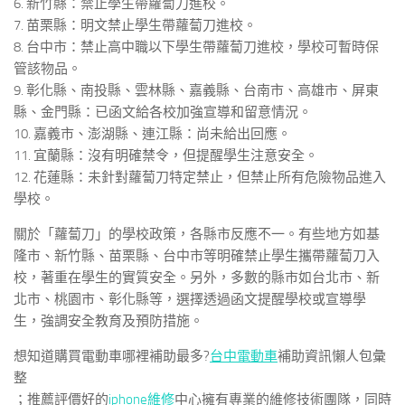
6. 新竹縣：禁止學生帶蘿蔔刀進校。
7. 苗栗縣：明文禁止學生帶蘿蔔刀進校。
8. 台中市：禁止高中職以下學生帶蘿蔔刀進校，學校可暫時保
管該物品。
9. 彰化縣、南投縣、雲林縣、嘉義縣、台南市、高雄市、屏東
縣、金門縣：已函文給各校加強宣導和留意情況。
10. 嘉義市、澎湖縣、連江縣：尚未給出回應。
11. 宜蘭縣：沒有明確禁令，但提醒學生注意安全。
12. 花蓮縣：未針對蘿蔔刀特定禁止，但禁止所有危險物品進入
學校。
關於「蘿蔔刀」的學校政策，各縣市反應不一。有些地方如基
隆市、新竹縣、苗栗縣、台中市等明確禁止學生攜帶蘿蔔刀入
校，著重在學生的實質安全。另外，多數的縣市如台北市、新
北市、桃園市、彰化縣等，選擇透過函文提醒學校或宣導學
生，強調安全教育及預防措施。
想知道購買電動車哪裡補助最多?
台中電動車
補助資訊懶人包彙
整
；推薦評價好的
iphone維修
中心擁有專業的維修技術團隊，同時