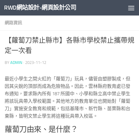
RWD網站設計-網頁設計公司
Skip to content
網路資訊
【蘿蔔刀禁止縣市】各縣市學校禁止攜帶規
定一次看
BY
ADMIN
·
2023-11-12
最近小學生之間火紅的「蘿蔔刀」玩具，儘管由塑膠製成，但
因其尖銳的頂部而成為危險物品。因此，雲林縣府教育處已發
布通知，要求縣內所有 187 所國中、小學和縣立高中禁止學生
將該玩具帶入學校範圍。其他地方的教育單位也開始對「蘿蔔
刀」實施安全教育和規範，包括基隆市、新竹縣、苗栗縣和台
東縣，皆明文禁止學生將這種玩具帶入校區。
蘿蔔刀由來、是什麼？