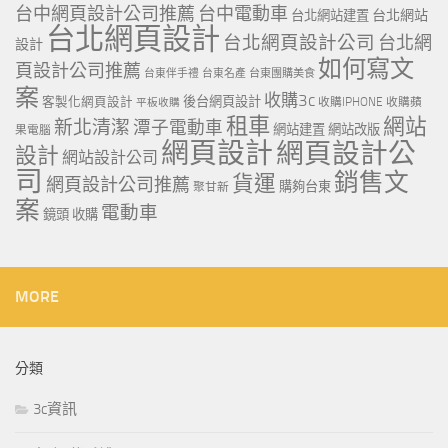
台中網頁設計公司推薦
台中電動車
台北網站
台北網站建置
台北網頁設計
台北網頁設計公司
台北網
設計
如何寫文
頁設計公司推薦
台東伴手禮
台東名產
台東團購美食
案
收購3c
客製化網頁設計
後台網頁設計
收購IPHONE
收購蘋
平板收購
租車
網站
新北清潔
潭子電動車
網站建置
網站改版
果電腦
網頁設計
網頁設計公
設計
網站設計公司
司
銷售文
貨運
網頁設計公司推薦
購夠台東
聚甘新
案
電動車
鏡頭 收購
MORE
分類
3c資訊