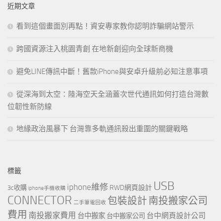
近期文章
字:
看到這個畫面別再點！資安專家教你認明詐騙網站警示
跨國資源注入桃園青創 在地新創迎向全球新商機
避免LINE傳訊中斷！舊款iPhone與安卓升級前必知注意事項
從深海到太空：陸海空天全涵蓋次世代通訊如何打造台灣數
位韌性新防線
地緣政治風暴下 台灣靠多軌通訊殺出重圍的關鍵戰略
標籤
USB
iphone維修
RWD網頁設計
3c收購
iphone手機收購
CONNECTOR
包裝設計
南投搬家公司
二手筆電回收
費用
南投搬家費用
台中網頁設計公司
台中搬家
台中搬家公司