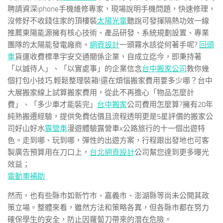
聘請資深iphone手機維修專家，現場說明手機問題，快速修理，
沒修好不收錢住家的頂樓裝
太陽光電
聽說可發揮隔熱功效一線
推薦東陽能源擁有核心技術、產品研發、系統規劃設置、專業
團隊的太陽能發電廠商。
網頁設計
一頭霧水該從何著手呢?
回頭
車
貨運收費標準宇安交通關係企業，自成立迄今，即秉持著
「以誠待人」、「以實處事」的企業信念
台中搬家公司
教你幾
個打包小技巧,輕鬆整理裝箱!還在煩惱搬家費用要多少哪？台中
大展搬家線上試算搬家費用，從此不再擔心「物品怎麼計
費」、「多少車才能裝完」
台中搬家
公司費用怎麼算?擁有20年
純熟搬遷經驗，提供免費估價且流程透明更是5星評價的搬家公
司好山好水
露營車
漫遊體驗露營車x公路旅行的十一個出遊特
色。走到哪、玩到哪，彈性的出遊方案，行程跟出發地也可客
製廣告預算用在刀口上，
台北網頁設計
公司幫您達到更多曝光
效益；
電動車補助
然而，也有些縣市如新竹市、嘉義市、澎湖縣等尚未公開其政
策立場。整體來看，雖然方法和策略各異，但各縣市都在努力
確保學生的安全，防止因蘿蔔刀帶來的潛在危險。