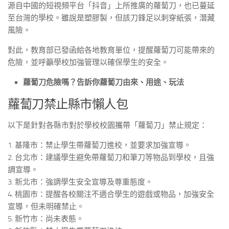
源自中國的短視頻平台「抖音」上所推廣的蘿蔔刀，也已蔓延
至台灣的學校。雖說是塑膠製，但該刀鋒足以刺穿紙張，潛藏
風險。
對此，教育部已發函給各地教育單位，提醒蘿蔔刀可能帶來的
危險，並呼籲學校加強管理以確保學生的安全。
蘿蔔刀危險嗎？告訴你蘿蔔刀由來、用途、玩法
蘿蔔刀禁止縣市懶人包
以下是針對各縣市對於學校校園攜帶「蘿蔔刀」禁止規定：
1. 基隆市：禁止學生帶蘿蔔刀進校，並要求加強宣導。
2. 台北市：建議學生避免帶蘿蔔刀和筆刀等物品到學校，且強
調宣導。
3. 新北市：強調學生安全宣導及尊重態度。
4. 桃園市：提醒各校關注不適合學生的遊戲或物品，加強安全
宣導，但未明確禁止。
5. 新竹市：尚未表態。