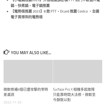
【小電鍋推薦2023】外宿租屋族必備 PTT 熱門 6 款個人電
鍋、快煮鍋、電子鍋推薦
【電熱毯推薦 2023】8 款 PTT、Dcard 推薦 Costco 、全國
電子買得到的電熱毯
YOU MAY ALSO LIKE...
微軟修補6個已遭攻擊的零時
Surface Pro X 相機多起故障
差漏洞
只能靠時間大法修，微軟至
今靜默以對
2022-11-25